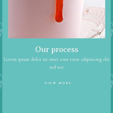
Our process
Lorem ipsum dolor sit amet cons tetur adipisicing elit
sed noi
VIEW MORE