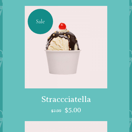
Sale
Straccciatella
$
5.00
$
7.99