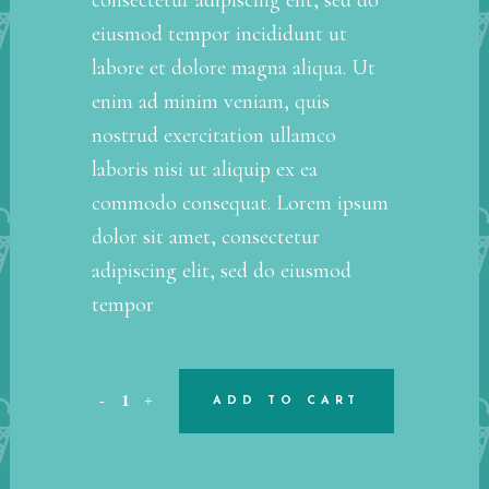
eiusmod tempor incididunt ut
labore et dolore magna aliqua. Ut
enim ad minim veniam, quis
nostrud exercitation ullamco
laboris nisi ut aliquip ex ea
commodo consequat. Lorem ipsum
dolor sit amet, consectetur
adipiscing elit, sed do eiusmod
tempor
ADD TO CART