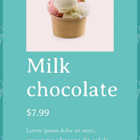
Milk
chocolate
$
7.99
Lorem ipsum dolor sit amet,
consectetur adipiscing elit, sed do